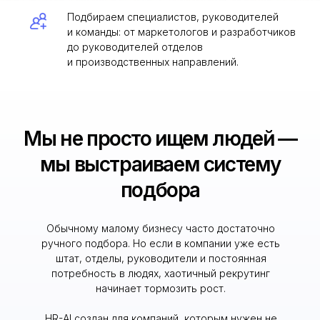
штат, отделы, руководители и постоянная
потребность в людях, хаотичный рекрутинг
начинает тормозить рост.
HR-AI создан для компаний, которым нужен не
разовый поиск «кого-нибудь», а понятная система:
кого искать, как оценивать, как не терять сильных
кандидатов и как использовать ИИ без потери
человеческого контроля.
ИИ-оценка кандидатов
Нейросеть анализирует отклики, анкеты, опыт,
навыки и соответствие требованиям вакансии.
HR-экспертиза
Живой специалист проверяет кандидатов,
проводит предсобеседования и принимает
финальное решение.
Авторская методология
Мы используем собственную систему оценки