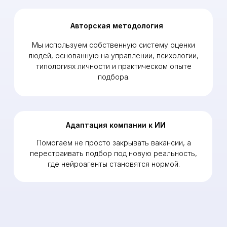
Оценка кандидатов по
критериям
Опыт, навыки, мотивация, ожидания, риски и
соответствие конкретной вакансии.
Сильные не теряются в потоке
ИИ помогает быстро подсветить кандидатов,
которых нельзя пропустить.
HR-эксперт принимает решение
Человек проверяет выводы ИИ, проводит
предсобеседование и оценивает кандидата
шире, чем по резюме.
Рекрутинг становится прозрачнее
Заказчик получает не просто резюме, а
понятную аргументацию: почему кандидат