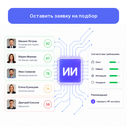
Подбираем специалистов, руководителей
и команды: от маркетологов и разработчиков
до руководителей отделов
и производственных направлений.
Мы не просто ищем людей —
мы выстраиваем систему
подбора
Обычному малому бизнесу часто достаточно
ручного подбора. Но если в компании уже есть