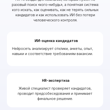
людей, основанную на управлении, психологии,
типологиях личности и практическом опыте
подбора.
Адаптация компании к ИИ
Помогаем не просто закрывать вакансии, а
перестраивать подбор под новую реальность,
где нейроагенты становятся нормой.
Почему HR-AI делает подбор
быстрее и управляемее
ИИ проверяет каждого кандидата
Не только тех, до кого дошли руки рекрутера.
Каждая анкета проходит первичный анализ.