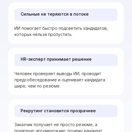
отклики и анкеты
Кандидаты проходят
первичную оценку по
заданным критериям.
шаг 3
Система формирует
скоринг
По каждому
кандидату
появляется
предварительный
балл и краткое
заключение.
шаг 4
HR-эксперт проводит
проверку
Человек оценивает
мотивацию,
адекватность,
ожидания,
коммуникацию и
шаг 5
реальное
соответствие роли.
Передаем подходящих
кандидатов