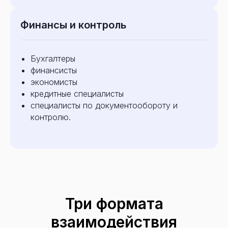
Финансы и контроль
Бухгалтеры
финансисты
Разговорные ИИ-агенты для автоматизации
экономисты
клиентских звонков. Повышаем
кредитные специалисты
эффективность бизнес-коммуникаций.
специалисты по документообороту и
контролю.
+7 (958) 563-46-36
support@ex-ai.ru
Получите подборку решений
Три формата
взаимодействия