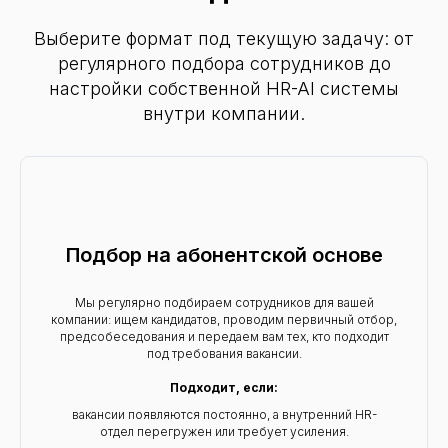
Политика конфиденциальности
Выберите формат под текущую задачу: от
Согласие на обработку персональных данных
регулярного подбора сотрудников до
Согласие на обработку персональных данных
«Яндекс.Метрикой»
настройки собственной HR-AI системы
внутри компании.
EXAI 2026
Подбор на абонентской основе
Мы регулярно подбираем сотрудников для вашей
компании: ищем кандидатов, проводим первичный отбор,
предсобеседования и передаем вам тех, кто подходит
под требования вакансии.
Подходит, если:
вакансии появляются постоянно, а внутренний HR-
отдел перегружен или требует усиления.