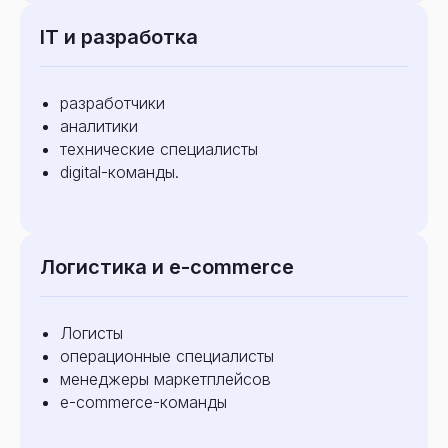
IT и разработка
разработчики
аналитики
технические специалисты
digital-команды.
Логистика и e-commerce
Нужен сотрудник?
Подберем быстрее и точнее
Логисты
операционные специалисты
менеджеры маркетплейсов
Подобрать сотрудника
e-commerce-команды