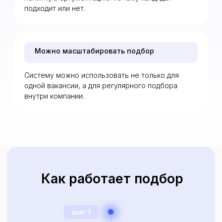
Вы получаете не
поток резюме, а
отобранных людей с
понятной оценкой и
рекомендацией.
Что получает заказчик
Вы получаете не просто резюме, а понятную
картину по кандидату
краткое резюме кандидата
балл соответствия вакансии
зарплатные ожидания
мотивацию к переходу
сильные стороны
комментарий HR-эксперта
возможные риски
рекомендацию: стоит ли
приглашать на финальное
интервью