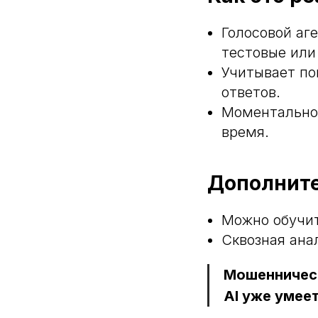
Голосовой аг
тестовые или
Учитывает по
ответов.
Моментально 
время.
Дополните
Можно обучит
Сквозная ана
Мошенничест
AI уже умее