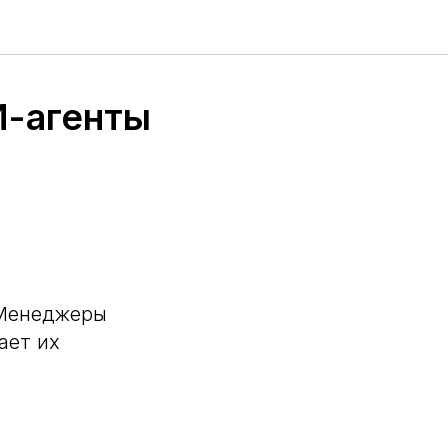
И-агенты
 Менеджеры
ает их