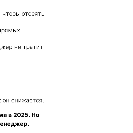
 чтобы отсеять
 прямых
жер не тратит
к он снижается.
а в 2025. Но
менеджер.