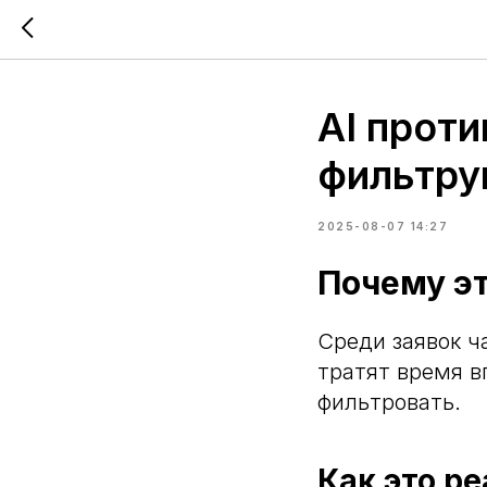
AI прот
фильтру
2025-08-07 14:27
Почему эт
Среди заявок ч
тратят время в
фильтровать.
Как это ре