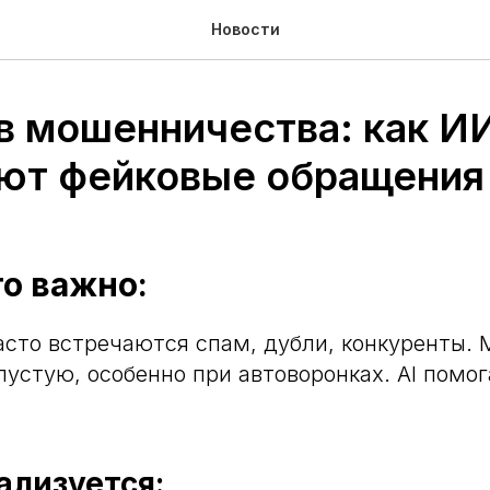
Новости
ив мошенничества: как И
ют фейковые обращения
о важно:
асто встречаются спам, дубли, конкуренты.
пустую, особенно при автоворонках. AI помог
ализуется: