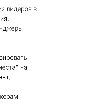
з лидеров в
ия.
енджеры
изировать
места" на
ент,
джерам