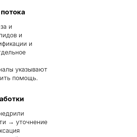
 потока
за и
лидов и
ификации и
тдельное
с
налы указывают
чить помощь.
работки
внедрили
сти → уточнение
ксация