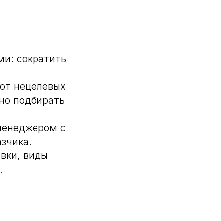
и: сократить
 от нецелевых
чно подбирать
 менеджером с
зчика.
вки, виды
.