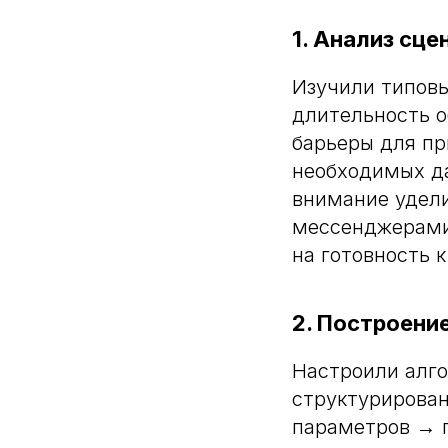
1. Анализ сц
Изучили типовы
длительность о
барьеры для пр
необходимых да
внимание удели
мессенджерами
на готовность 
2. Построени
Настроили алг
структурирован
параметров → 