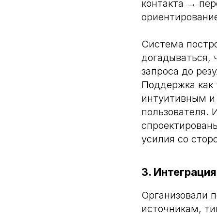
контакта → пер
ориентирование
Система постро
догадываться, 
запроса до рез
Поддержка как 
интуитивным и
пользователя. 
спроектирован
усилия со стор
3. Интеграци
Организовали п
источникам, ти