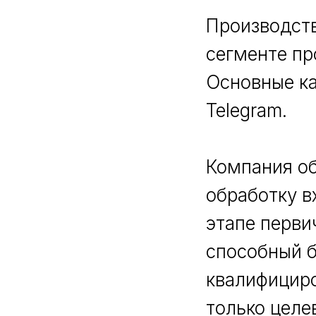
Производств
сегменте п
Основные к
Telegram.
Компания об
обработку в
этапе перви
способный б
квалифициро
только целе