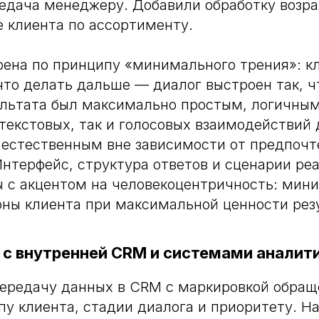
едача менеджеру. Добавили обработку возр
 клиента по ассортименту.
ена по принципу «минимального трения»: к
что делать дальше — диалог выстроен так, ч
ультата был максимально простым, логичны
текстовых, так и голосовых взаимодействий
 естественным вне зависимости от предпочт
Интерфейс, структура ответов и сценарии ре
ы с акцентом на человекоцентричность: мин
оны клиента при максимальной ценности рез
я с внутренней CRM и системами аналит
ередачу данных в CRM с маркировкой обращ
пу клиента, стадии диалога и приоритету. Н