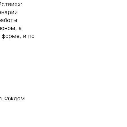
йствиях:
енарии
работы
лоном, а
 форме, и по
 в каждом