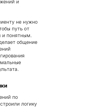
ажений и
лиенту не нужно
тобы путь от
м и понятным.
 делает общение
ений
агирования
имальные
ультата.
ики
ений по
астроили логику