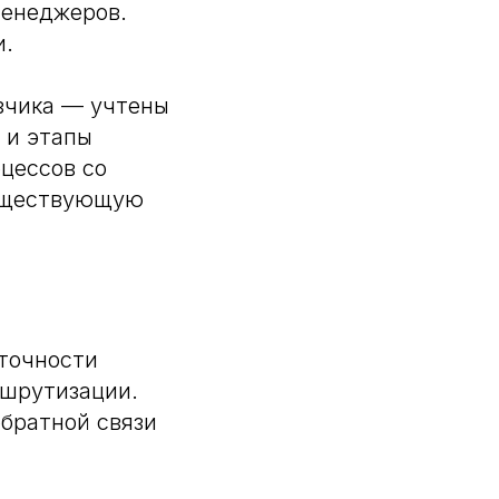
менеджеров.
и.
зчика — учтены
 и этапы
цессов со
существующую
 точности
ршрутизации.
обратной связи