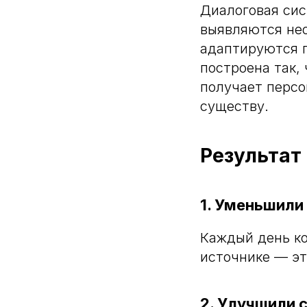
Диалоговая сис
выявляются нео
адаптируются п
построена так,
получает персо
существу.
Результат
1. Уменьшили
Каждый день ко
источнике — эт
2. Улучшили 