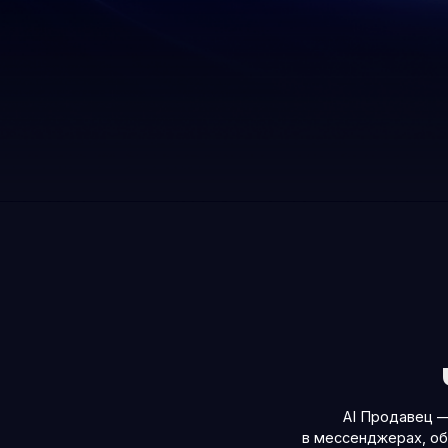
Чт
AI Продавец — это ч
в мессенджерах, обеспечи
этапах: от п