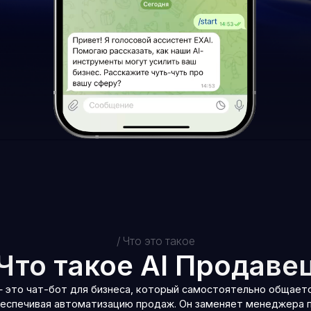
/ Что это такое
о такое AI Продавец
ат-бот для бизнеса, который самостоятельно общается с клиентами
вая автоматизацию продаж. Он заменяет менеджера по продажам на
ервого контакта до закрытия сделки, предоставляя чат 24/7.