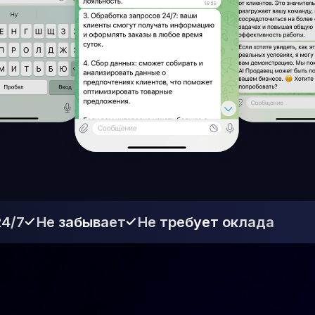
Не забывает
Не требует оклада
/ Интеграция
вец подключается к ваш
каналам общения
Telegram
WhatsApp
Вконтакте
трикс24
amoCRM
1c и другими crm системами
т обрабатывать не только текст, но и аудио-сообщения,
которые конвертирует в текст и сразу отвечает.