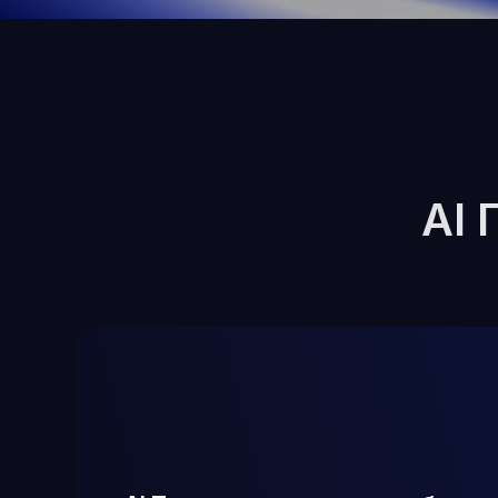
AI Продавец инициирует общение
с клиентами
Переписывается через бот для мессенджеров,
совершает звонки с помощью голосового помощника
и ведёт клиента по воронке продаж. Он поддерживает
диалог, задаёт нужные вопросы и доводит общение
до действия, обеспечивая автоматизацию продаж.
Строит диалог по скрипту без сбоев
Выполняет исходящие и принимает входящие звонки
Помогает выявить потребности, бюджет и цель клиента