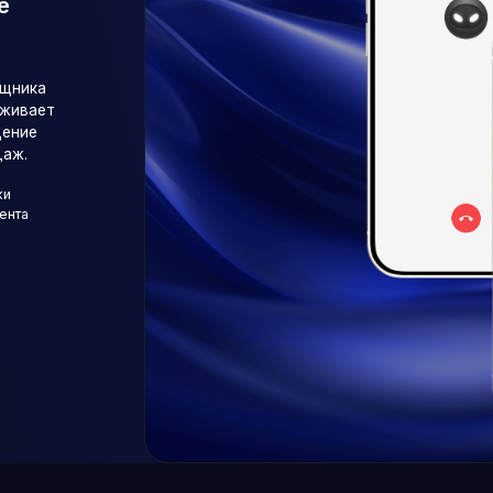
Ведёт CRM и фи
AI автоматически сохра
переписку, записи звонк
клиентов формируются б
Записывает сообщения и
Сам заполняет поля и ка
Сохраняет полную истор