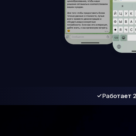
Работает 24/7
AI Прода
Би
Он умее