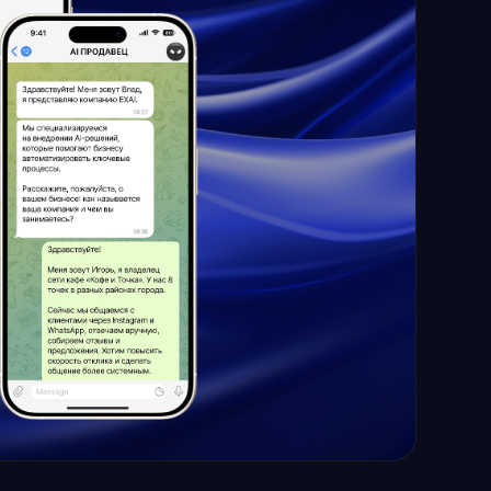
ксирует переписку
няет всю информацию:
ов, теги и статусы. Карточки
ез участия менеджера.
 звонки прямо в CRM
рточки
ию контактов