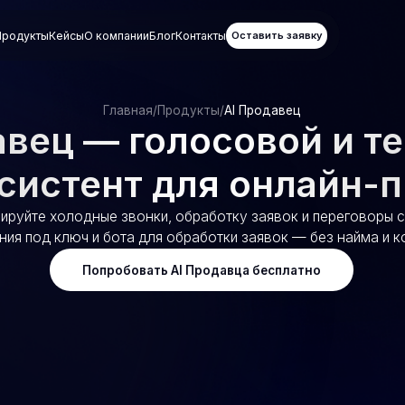
ы
Кейсы
О компании
Блог
Контакты
Оставить заявку
РЕШЕНИЯ
РЕШЕНИЯ
Главная
/
Продукты
/
AI Продавец
ДЛЯ МЕДИЦИНЫ
ДЛЯ ПРОИЗВОД
ец — голосовой и тексто
Речевая аналитика
AI-менеджер по 
Автоматизация
AI Заводской РО
стент для онлайн-прод
приёма пациентов
 холодные звонки, обработку заявок и переговоры с помощью
 ключ и бота для обработки заявок — без найма и контроля.
Попробовать AI Продавца бесплатно