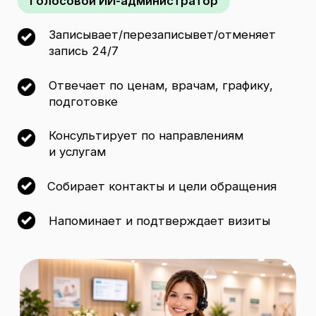
0 сек
Ожидание ответа
Отвечает сразу, без очереди и «повисите»
24/7
Доступность
Принимает звонки днем и ночью, в выходные
и праздники
+20-40%
Запись из потока
За счет скорости ответа и стандарта диалога