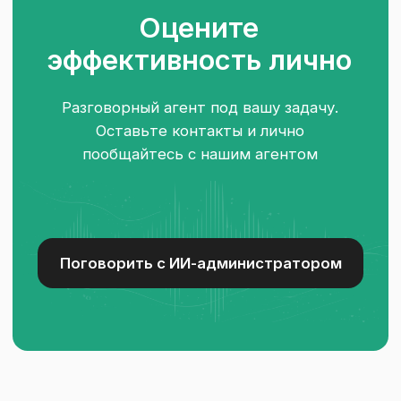
Смотрим где
теряются звонки
Запускаем, доводим
до идеального
Готовим ответы
под ваши услуги
Следим за результатом
и улучшаем
Подключается
к вашим системам