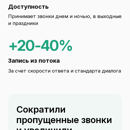
Подключили ИИ-администратора
на входящую линию: мгновенный
прием звонков, запись / перенос /
ответы, передача результатов в CRM
Важно
Сложные случаи переводим
на администратора с передачей
контекста
-28%
Пропущенных звонков
+19
Конверсия звонка в запись
-40%