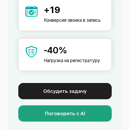
обрабатывает их и исключает
очереди. Пациенты не теряют время
на ожидание
Нет пропущенных звонков
ИИ-администратор принимает все
звонки без потерь, даже в моменты
пиковой нагрузки. Все обращения
фиксируются в системе
и передаются в CRM
Доступность 24/7
ИИ-администратор работает
круглосуточно, включая ночное
время и выходные. Пациенты могут
записаться на прием в любое время
Поговорить с AI