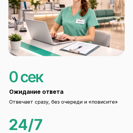
Сократили
пропущенные звонки
и увеличили
количество записей
Сеть
стоматологических
клиник «Астерн». В час
пик до 30% звонков
уходило в очередь
Цель
Обеспечить быстрый ответ пациентам
24/7 без увеличения штата
администраторов
Решение