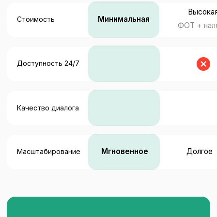
происходит
со звонками -
остальное сделаем мы
На короткой встрече разберем вашу
ситуацию, покажем похожие кейсы
и предложим готовый сценарий: где
теряются обращения, что должен
говорить ИИ-администратор и как
он будет переводить/записывать/
фиксировать заявки.
Дальше — без вашей головной боли:
настроим, протестируем и запустим
под ключ.
Обсудить задачу
От первой встречи до запуска — от 3
до 5 рабочих дней