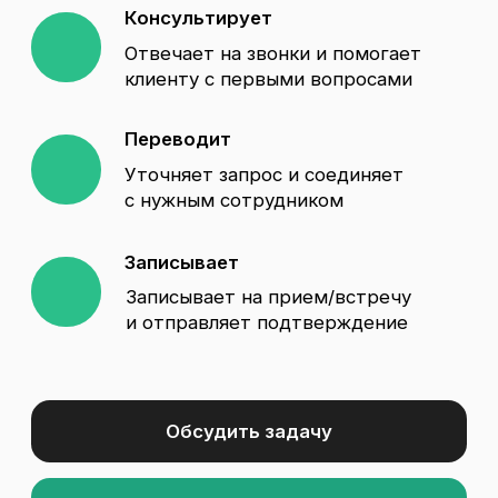
с нужным сотрудником
Записывает
Записывает на прием/встречу
и отправляет подтверждение
Обсудить задачу
Поговорить с AI
Каждый пропущенный
звонок - пациент
конкурента
В медицине пациенты не ждут. В пики
звонки встают в очередь, регистратура
перегружена, администраторы выгорают,
а ночью и в выходные обращения просто
сгорают. В итоге запись уходит туда, где