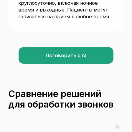
2
Круглосуточная доступность
Пациенты могут записываться и получать
ответы в любое время суток без увеличения
рабочего времени для персонала
3
Увеличение конверсии в записи
Мгновенные ответы и упрощенная запись
приводят к повышению конверсии
и улучшению показателей клиники.
4
Минимизация ошибок
ИИ-администратор исключает человеческие
ошибки, улучшая точность записи
и обработку данных
Повышение удовлетворенности
5
пациентов
Быстрые ответы и упрощенная процедура
записи способствуют повышению лояльности
и удовлетворенности клиентов