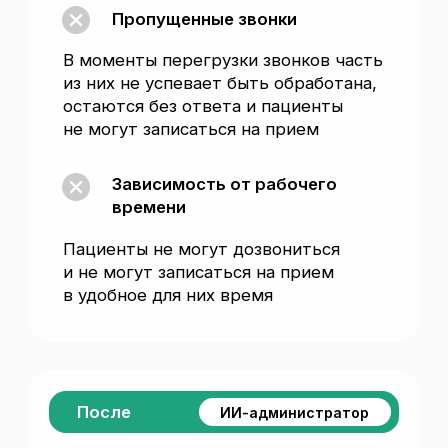
Высокая
Минимальная
Стоимость
ФОТ + налоги
Доступность 24/7
Качество диалога
Мгновенное
Долгое
Масштабирование
Оцените
эффективность лично
Разговорный агент под вашу задачу.
Оставьте контакты и лично
пообщайтесь с нашим агентом