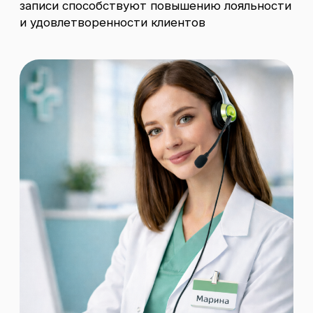
Разговорные ИИ-агенты для автоматизации
клиентских звонков. Повышаем
эффективность бизнес-коммуникаций.
+7 (958) 563-46-36
support@ex-ai.ru
Меню
Главная
О компании
Продукты
Блог
Контакты
Продукты
AI Продавец
AI РОП
AI Колл-центр