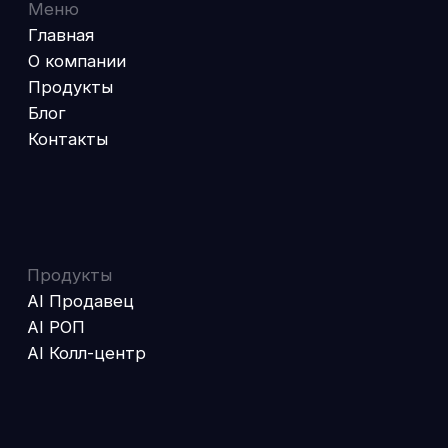
Продукты
AI Продавец
AI РОП
AI Колл-центр
AI решения для медицины
Речевая аналитика
Автоматизация приема пациентов
AI решения для производства
AI-менеджер по заказам
AI Заводской РОП
Получите подборку решений