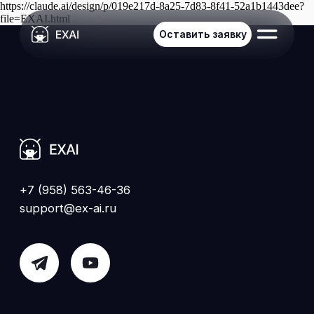
https://claude.ai/design/p/019e217d-8a25-7d83-8f41-52a1b1443dee?
file=EXAI.html
Оставить заявку
+7 (958) 563-46-36
support@ex-ai.ru
Меню
Главная
О компании
Продукты
Блог
Контакты