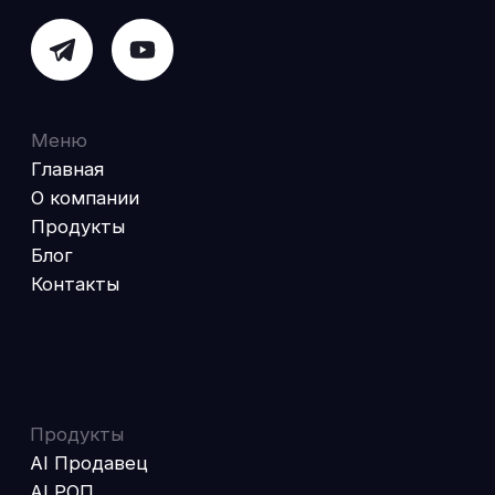
AI решения для медицины
Речевая аналитика
Автоматизация приема пациентов
AI решения для производства
AI-менеджер по заказам
AI Заводской РОП
Получите подборку решений
Политика конфиденциальности
Согласие на обработку персональных данных
Согласие на обработку персональных
данных «Яндекс.Метрикой»
EXAI 2025